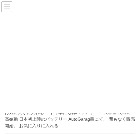
コ
ナ
ン
ビ
テ
ゲ
ン
ー
お知らせ
ツ
シ
へ
ョ
ス
ン
HOME
お知らせ
2020年6月
キ
に
ッ
移
プ
動
2020年6月
2020-06-29
お知らせ
ドリ車にも轟バッテリー！
お気に入りに入れる ドリ車にも轟バッテリー！ 大容量 長寿命
高始動 日本初上陸のバッテリー AutoGarag轟にて、 間もなく販売
開始。 お気に入りに入れる